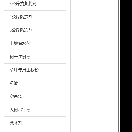
5公斤抗蒸腾剂
1公斤防冻剂
5公斤防冻剂
土壤保水剂
树干注射液
草坪专用生根粉
母液
空吊袋
大树吊针液
涂补剂