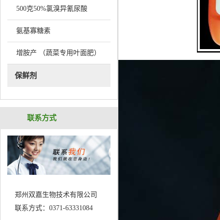
500克50%氯溴异氰尿酸
氨基寡糖素
增胺产 （蔬菜专用叶面肥）
保鲜剂
联系方式
郑州双嘉生物技术有限公司
联系方式：0371-63331084